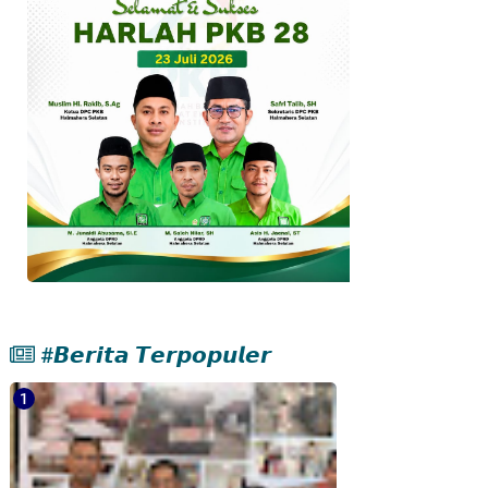
#𝘽𝙚𝙧𝙞𝙩𝙖 𝙏𝙚𝙧𝙥𝙤𝙥𝙪𝙡𝙚𝙧