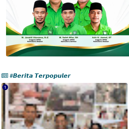
#𝘽𝙚𝙧𝙞𝙩𝙖 𝙏𝙚𝙧𝙥𝙤𝙥𝙪𝙡𝙚𝙧