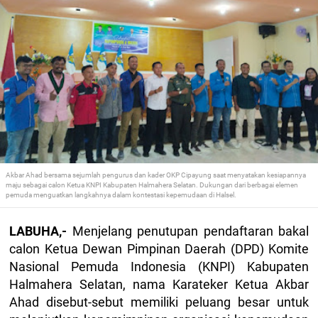
Akbar Ahad bersama sejumlah pengurus dan kader OKP Cipayung saat menyatakan kesiapannya
maju sebagai calon Ketua KNPI Kabupaten Halmahera Selatan. Dukungan dari berbagai elemen
pemuda menguatkan langkahnya dalam kontestasi kepemudaan di Halsel.
LABUHA,-
Menjelang penutupan pendaftaran bakal
calon Ketua Dewan Pimpinan Daerah (DPD) Komite
Nasional Pemuda Indonesia (KNPI) Kabupaten
Halmahera Selatan, nama Karateker Ketua Akbar
Ahad disebut-sebut memiliki peluang besar untuk