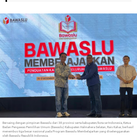
Bersaing dengan pimpinan Bawaslu dari 38 provinsi serta kabupaten/kota se-Indonesia, Ketua
Badan Pengawas Pemilihan Umum (Bawaslu) Kabupaten Halmahera Selatan, Rais Kahar, berhasil
menembus tiga besar nasional pada Program Bawaslu Membelajarkan yang diselenggarakan
oleh Bawaslu Republik Indonesia.