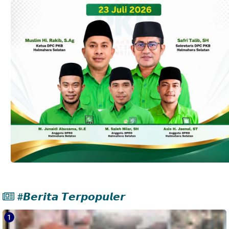
#𝘽𝙚𝙧𝙞𝙩𝙖 𝙏𝙚𝙧𝙥𝙤𝙥𝙪𝙡𝙚𝙧