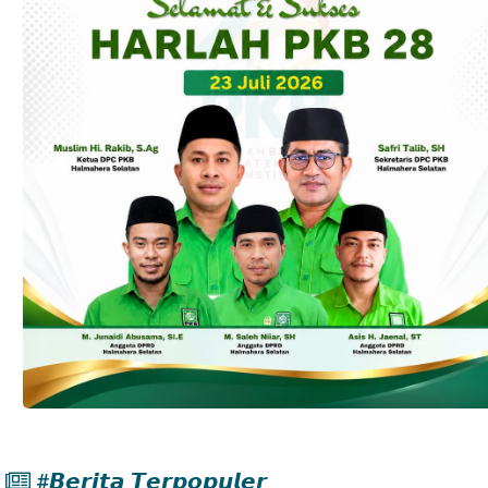
#𝘽𝙚𝙧𝙞𝙩𝙖 𝙏𝙚𝙧𝙥𝙤𝙥𝙪𝙡𝙚𝙧