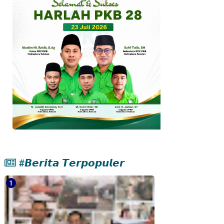
#𝘽𝙚𝙧𝙞𝙩𝙖 𝙏𝙚𝙧𝙥𝙤𝙥𝙪𝙡𝙚𝙧