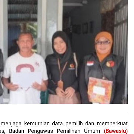
menjaga kemurnian data pemilih dan memperkuat
ritas, Badan Pengawas Pemilihan Umum
(Bawaslu)