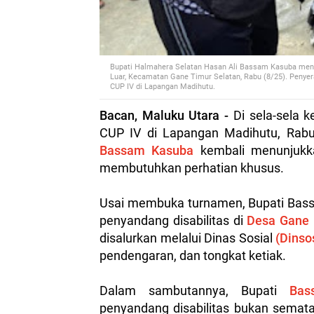
Bupati Halmahera Selatan Hasan Ali Bassam Kasuba meny
Luar, Kecamatan Gane Timur Selatan, Rabu (8/25). Penye
CUP IV di Lapangan Madihutu.
Bacan, Maluku Utara -
Di sela-sela 
CUP IV di Lapangan Madihutu, Rabu
Bassam Kasuba
kembali menunjukk
membutuhkan perhatian khusus.
Usai membuka turnamen, Bupati Bass
penyandang disabilitas di
Desa Gane 
disalurkan melalui Dinas Sosial
(Dinso
pendengaran, dan tongkat ketiak.
Dalam sambutannya, Bupati
Bas
penyandang disabilitas bukan semata