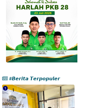
#𝘽𝙚𝙧𝙞𝙩𝙖 𝙏𝙚𝙧𝙥𝙤𝙥𝙪𝙡𝙚𝙧