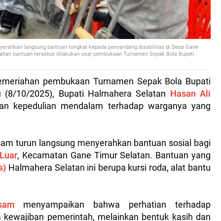
erahkan langsung bantuan tongkat kepada penyandang disabilitas di Desa Gane
rahan bantuan tersebut dilakukan usai pembukaan Turnamen Sepak Bola Bupati
kemeriahan pembukaan Turnamen Sepak Bola Bupati
 (8/10/2025), Bupati Halmahera Selatan
Hasan Ali
an kepedulian mendalam terhadap warganya yang
am turun langsung menyerahkan bantuan sosial bagi
Luar
, Kecamatan Gane Timur Selatan. Bantuan yang
s)
Halmahera Selatan ini berupa kursi roda, alat bantu
sam
menyampaikan bahwa perhatian terhadap
 kewajiban pemerintah, melainkan bentuk kasih dan