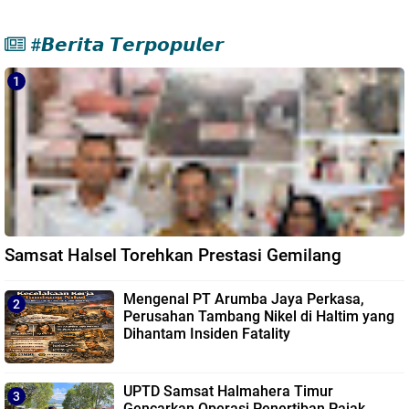
#𝘽𝙚𝙧𝙞𝙩𝙖 𝙏𝙚𝙧𝙥𝙤𝙥𝙪𝙡𝙚𝙧
Samsat Halsel Torehkan Prestasi Gemilang
Mengenal PT Arumba Jaya Perkasa,
Perusahan Tambang Nikel di Haltim yang
Dihantam Insiden Fatality
UPTD Samsat Halmahera Timur
Gencarkan Operasi Penertiban Pajak,