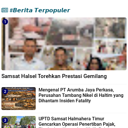
#𝘽𝙚𝙧𝙞𝙩𝙖 𝙏𝙚𝙧𝙥𝙤𝙥𝙪𝙡𝙚𝙧
Samsat Halsel Torehkan Prestasi Gemilang
Mengenal PT Arumba Jaya Perkasa,
Perusahan Tambang Nikel di Haltim yang
Dihantam Insiden Fatality
UPTD Samsat Halmahera Timur
Gencarkan Operasi Penertiban Pajak,