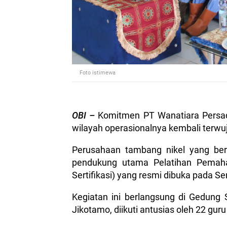
Foto istimewa
OBI –
Komitmen PT Wanatiara Persada
wilayah operasionalnya kembali terwu
Perusahaan tambang nikel yang berop
pendukung utama Pelatihan Pemaha
Sertifikasi) yang resmi dibuka pada Se
Kegiatan ini berlangsung di Gedun
Jikotamo, diikuti antusias oleh 22 gu