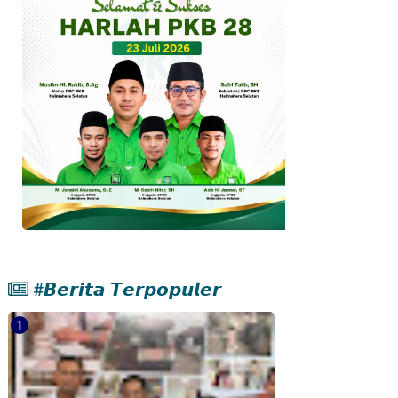
#𝘽𝙚𝙧𝙞𝙩𝙖 𝙏𝙚𝙧𝙥𝙤𝙥𝙪𝙡𝙚𝙧