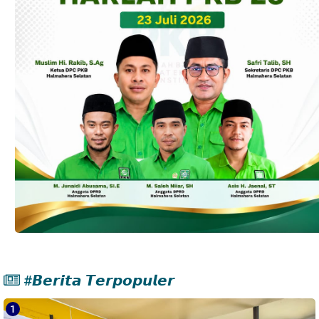
#𝘽𝙚𝙧𝙞𝙩𝙖 𝙏𝙚𝙧𝙥𝙤𝙥𝙪𝙡𝙚𝙧