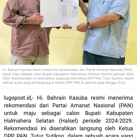
Hi. Bahrain Kasuba resmi menerima rekomendasi dari Partai Amanat Nasional (PAN)
untuk maju sebagai calon Bupati Kabupaten Halmahera Selatan (Halsel) periode 2024-
2029. Rekomendasi ini diserahkan langsung oleh Ketua DPP PAN, Tutur Sutikno, dalam
sebuah acara yang berlangsung di Kantor DPP PAN di Jakarta pada Minggu (9/6).
lugopost.id,- Hi. Bahrain Kasuba resmi menerima
rekomendasi dari Partai Amanat Nasional (PAN)
untuk maju sebagai calon Bupati Kabupaten
Halmahera Selatan (Halsel) periode 2024-2029.
Rekomendasi ini diserahkan langsung oleh Ketua
DPP PAN, Tutur Sutikno, dalam sebuah acara yang