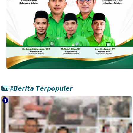
#𝘽𝙚𝙧𝙞𝙩𝙖 𝙏𝙚𝙧𝙥𝙤𝙥𝙪𝙡𝙚𝙧