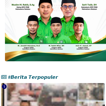
#𝘽𝙚𝙧𝙞𝙩𝙖 𝙏𝙚𝙧𝙥𝙤𝙥𝙪𝙡𝙚𝙧