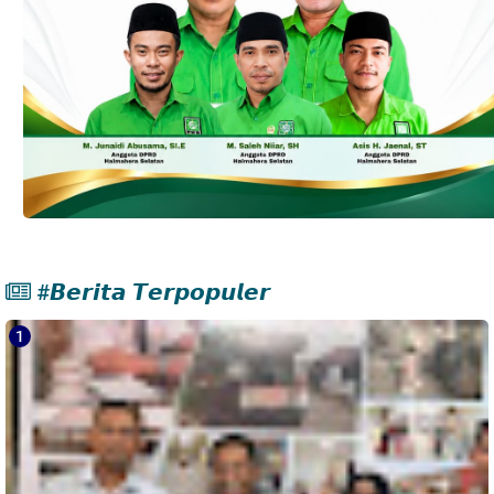
#𝘽𝙚𝙧𝙞𝙩𝙖 𝙏𝙚𝙧𝙥𝙤𝙥𝙪𝙡𝙚𝙧