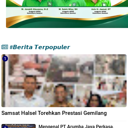
#𝘽𝙚𝙧𝙞𝙩𝙖 𝙏𝙚𝙧𝙥𝙤𝙥𝙪𝙡𝙚𝙧
Samsat Halsel Torehkan Prestasi Gemilang
Mengenal PT Arumba Jaya Perkasa,