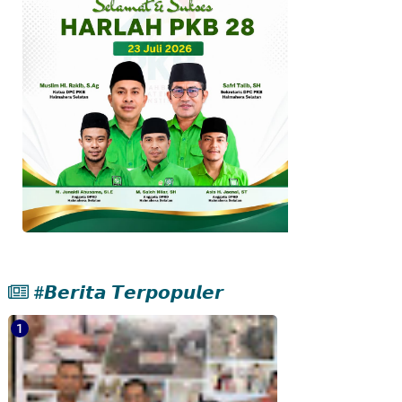
#𝘽𝙚𝙧𝙞𝙩𝙖 𝙏𝙚𝙧𝙥𝙤𝙥𝙪𝙡𝙚𝙧