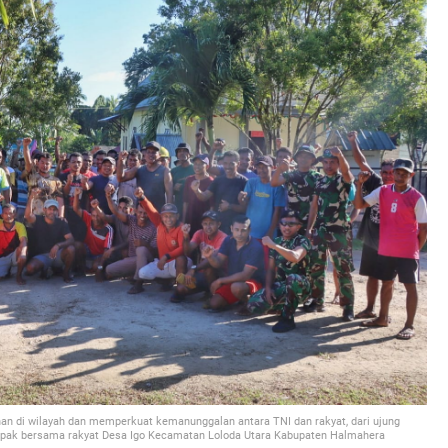
 di wilayah dan memperkuat kemanunggalan antara TNI dan rakyat, dari ujung
ak bersama rakyat Desa Igo Kecamatan Loloda Utara Kabupaten Halmahera