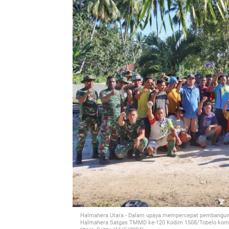
Halmahera Utara - Dalam upaya mempercepat pembangunan
Halmahera Satgas TMMD ke-120 Kodim 1508/Tobelo komp