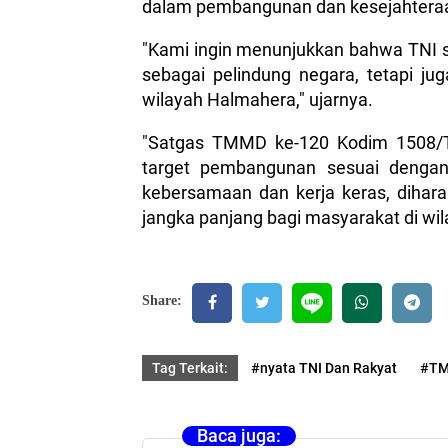
dalam pembangunan dan kesejahtera
"Kami ingin menunjukkan bahwa TNI se
sebagai pelindung negara, tetapi j
wilayah Halmahera," ujarnya.
"Satgas TMMD ke-120 Kodim 1508/T
target pembangunan sesuai dengan
kebersamaan dan kerja keras, dihar
jangka panjang bagi masyarakat di w
Share:
Tag Terkait:
#nyata TNI Dan Rakyat
#TM
Baca juga: