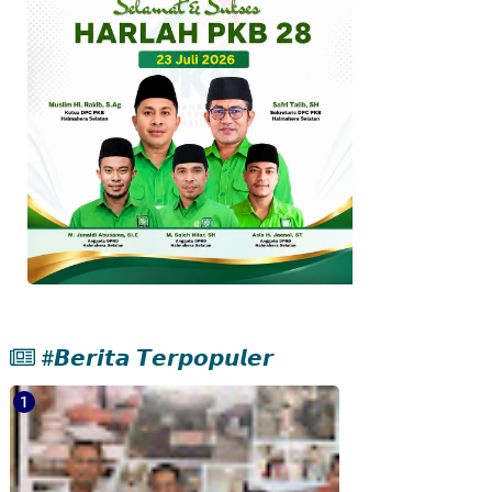
#𝘽𝙚𝙧𝙞𝙩𝙖 𝙏𝙚𝙧𝙥𝙤𝙥𝙪𝙡𝙚𝙧