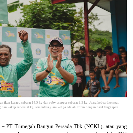
n ikan kerapu seberat 14,5 kg dan ruby snapper seberat 9,5 kg. Juara kedua ditempati
 dan kakap seberat 8 kg, sementara juara ketiga adalah Imran dengan hasil tangkapan
PT Trimegah Bangun Persada Tbk (NCKL), atau yang