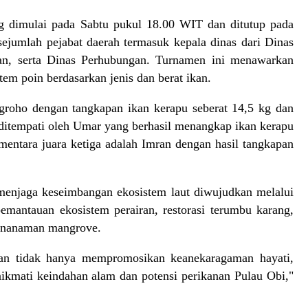
g dimulai pada Sabtu pukul 18.00 WIT dan ditutup pada
ejumlah pejabat daerah termasuk kepala dinas dari Dinas
nan, serta Dinas Perhubungan. Turnamen ini menawarkan
stem poin berdasarkan jenis dan berat ikan.
ugroho dengan tangkapan ikan kerapu seberat 14,5 kg dan
 ditempati oleh Umar yang berhasil menangkap ikan kerapu
mentara juara ketiga adalah Imran dengan hasil tangkapan
menjaga keseimbangan ekosistem laut diwujudkan melalui
pemantauan ekosistem perairan, restorasi terumbu karang,
penanaman mangrove.
kan tidak hanya mempromosikan keanekaragaman hayati,
ikmati keindahan alam dan potensi perikanan Pulau Obi,"