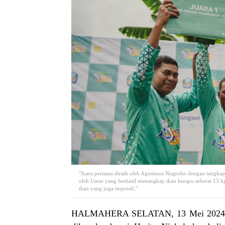
"Juara pertama diraih oleh Agustinus Nugroho dengan tangkapa
oleh Umar yang berhasil menangkap ikan kerapu seberat 13 kg
ikan yang juga impresif,"
HALMAHERA SELATAN, 13 Mei 2024 – 