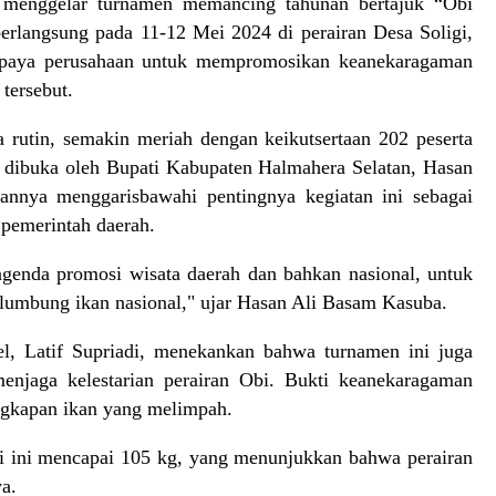
i menggelar turnamen memancing tahunan bertajuk “Obi
erlangsung pada 11-12 Mei 2024 di perairan Desa Soligi,
 upaya perusahaan untuk mempromosikan keanekaragaman
 tersebut.
 rutin, semakin meriah dengan keikutsertaan 202 peserta
a dibuka oleh Bupati Kabupaten Halmahera Selatan, Hasan
nnya menggarisbawahi pentingnya kegiatan ini sebagai
n pemerintah daerah.
agenda promosi wisata daerah dan bahkan nasional, untuk
 lumbung ikan nasional," ujar Hasan Ali Basam Kasuba.
el, Latif Supriadi, menekankan bahwa turnamen ini juga
enjaga kelestarian perairan Obi. Bukti keanekaragaman
 tangkapan ikan yang melimpah.
li ini mencapai 105 kg, yang menunjukkan bahwa perairan
ya.