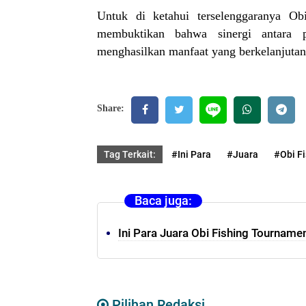
Untuk di ketahui terselenggaranya Ob
membuktikan bahwa sinergi antara p
menghasilkan manfaat yang berkelanjutan
Share:
Tag Terkait:
#Ini Para
#Juara
#Obi F
Baca juga:
Ini Para Juara Obi Fishing Tourname
Pilihan Redaksi