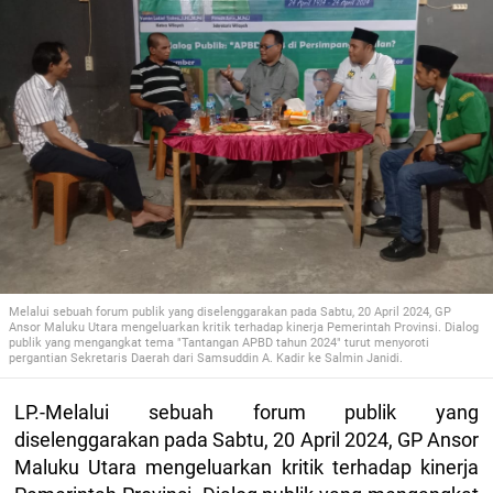
Melalui sebuah forum publik yang diselenggarakan pada Sabtu, 20 April 2024, GP
Ansor Maluku Utara mengeluarkan kritik terhadap kinerja Pemerintah Provinsi. Dialog
publik yang mengangkat tema "Tantangan APBD tahun 2024" turut menyoroti
pergantian Sekretaris Daerah dari Samsuddin A. Kadir ke Salmin Janidi.
LP.-Melalui sebuah forum publik yang
diselenggarakan pada Sabtu, 20 April 2024, GP Ansor
Maluku Utara mengeluarkan kritik terhadap kinerja