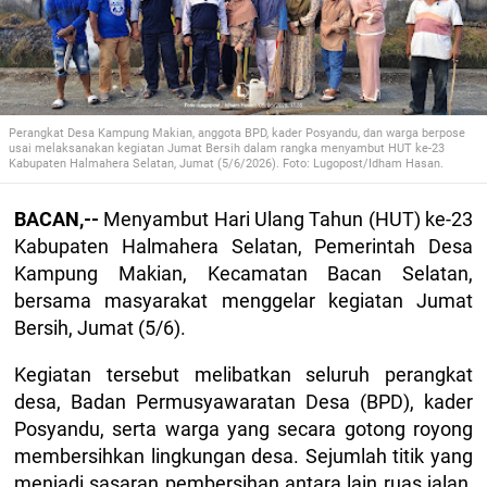
Perangkat Desa Kampung Makian, anggota BPD, kader Posyandu, dan warga berpose
usai melaksanakan kegiatan Jumat Bersih dalam rangka menyambut HUT ke-23
Kabupaten Halmahera Selatan, Jumat (5/6/2026). Foto: Lugopost/Idham Hasan.
BACAN,--
Menyambut Hari Ulang Tahun (HUT) ke-23
Kabupaten Halmahera Selatan, Pemerintah Desa
Kampung Makian, Kecamatan Bacan Selatan,
bersama masyarakat menggelar kegiatan Jumat
Bersih, Jumat (5/6).
Kegiatan tersebut melibatkan seluruh perangkat
desa, Badan Permusyawaratan Desa (BPD), kader
Posyandu, serta warga yang secara gotong royong
membersihkan lingkungan desa. Sejumlah titik yang
menjadi sasaran pembersihan antara lain ruas jalan,