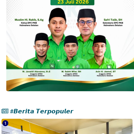
#𝘽𝙚𝙧𝙞𝙩𝙖 𝙏𝙚𝙧𝙥𝙤𝙥𝙪𝙡𝙚𝙧