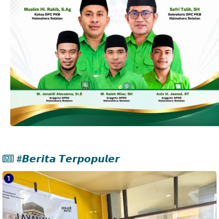
#𝘽𝙚𝙧𝙞𝙩𝙖 𝙏𝙚𝙧𝙥𝙤𝙥𝙪𝙡𝙚𝙧