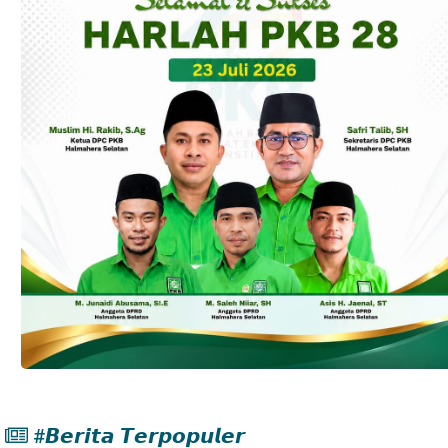
#𝘽𝙚𝙧𝙞𝙩𝙖 𝙏𝙚𝙧𝙥𝙤𝙥𝙪𝙡𝙚𝙧