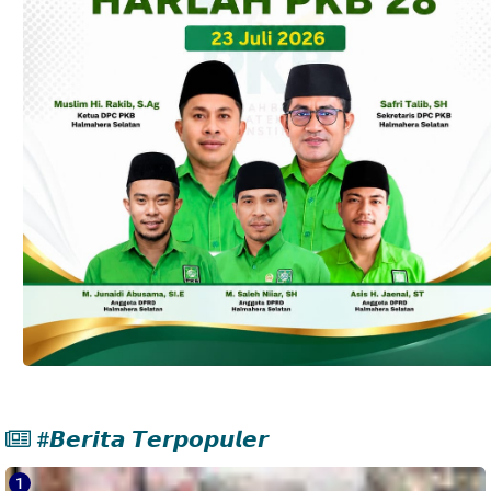
#𝘽𝙚𝙧𝙞𝙩𝙖 𝙏𝙚𝙧𝙥𝙤𝙥𝙪𝙡𝙚𝙧