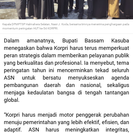
Kepala DPMPTSP Halmahera Selatan, Nasir J. Koda, bersama timnya menerima penghargaan pada
momentum peringatan HUT ke-54 KORPRI.
Dalam amanatnya, Bupati Bassam Kasuba
menegaskan bahwa Korpri harus terus memperkuat
peran strategis dalam memberikan pelayanan publik
yang berkualitas dan profesional. Ia menyebut, tema
peringatan tahun ini mencerminkan tekad seluruh
ASN untuk bersatu menyukseskan agenda
pembangunan daerah dan nasional, sekaligus
menjaga kedaulatan bangsa di tengah tantangan
global.
“Korpri harus menjadi motor penggerak perubahan
menuju pemerintahan yang lebih efektif, efisien, dan
adaptif. ASN harus meningkatkan integritas,