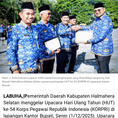
Nasir J. Koda bersama jajaran ASN menerima penghargaan yang diserahkan langsung oleh
Bupati Halmahera Selatan dalam upacara peringatan HUT ke-54 KORPRI di Lapangan Kantor
Bupati
LABUHA,|P
emerintah Daerah Kabupaten Halmahera
Selatan menggelar Upacara Hari Ulang Tahun (HUT)
ke-54 Korps Pegawai Republik Indonesia (KORPRI) di
lapangan Kantor Bupati, Senin (1/12/2025). Upacara