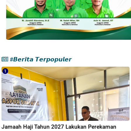
#𝘽𝙚𝙧𝙞𝙩𝙖 𝙏𝙚𝙧𝙥𝙤𝙥𝙪𝙡𝙚𝙧
Jamaah Haji Tahun 2027 Lakukan Perekaman