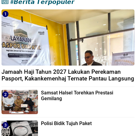
#𝘽𝙚𝙧𝙞𝙩𝙖 𝙏𝙚𝙧𝙥𝙤𝙥𝙪𝙡𝙚𝙧
Jamaah Haji Tahun 2027 Lakukan Perekaman
Pasport, Kakankemenhaj Ternate Pantau Langsung
Samsat Halsel Torehkan Prestasi
Gemilang
Polisi Bidik Tujuh Paket