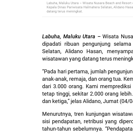
Labuha, Maluku Utara – Wisata Nusara Beach and Resort di 
Kepala Dinas Pariwisata Halmahera Selatan, Alidano Has
datang terus meningkat.
Labuha, Maluku Utara –
Wisata Nusar
dipadati ribuan pengunjung selama l
Selatan, Alidano Hasan, menyampa
wisatawan yang datang terus meningk
“Pada hari pertama, jumlah pengunjung
anak-anak, remaja, dan orang tua. Kem
dari 3.000 orang. Kami memprediksi
tetap tinggi, sekitar 2.000 orang leb
dan ketiga,” jelas Alidano, Jumat (04/
Menurutnya, tren kunjungan wisatawan
sisi pendapatan, retribusi yang dipe
tahun-tahun sebelumnya. “Pendapatan