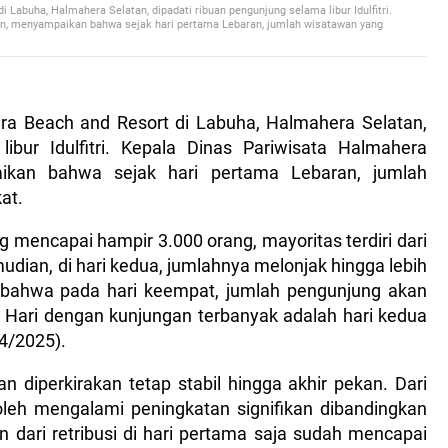
Labuha, Halmahera Selatan, dipadati ribuan pengunjung selama libur Idulfitri.
an, menyampaikan bahwa sejak hari pertama Lebaran, jumlah wisatawan yang
a Beach and Resort di Labuha, Halmahera Selatan,
ibur Idulfitri. Kepala Dinas Pariwisata Halmahera
ikan bahwa sejak hari pertama Lebaran, jumlah
at.
 mencapai hampir 3.000 orang, mayoritas terdiri dari
udian, di hari kedua, jumlahnya melonjak hingga lebih
 bahwa pada hari keempat, jumlah pengunjung akan
ih. Hari dengan kunjungan terbanyak adalah hari kedua
04/2025).
 diperkirakan tetap stabil hingga akhir pekan. Dari
roleh mengalami peningkatan signifikan dibandingkan
 dari retribusi di hari pertama saja sudah mencapai