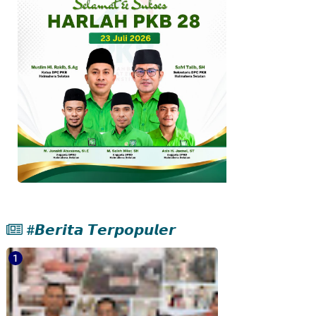
#𝘽𝙚𝙧𝙞𝙩𝙖 𝙏𝙚𝙧𝙥𝙤𝙥𝙪𝙡𝙚𝙧