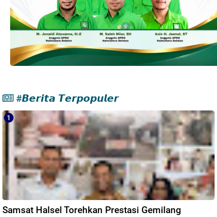
#𝘽𝙚𝙧𝙞𝙩𝙖 𝙏𝙚𝙧𝙥𝙤𝙥𝙪𝙡𝙚𝙧
Samsat Halsel Torehkan Prestasi Gemilang