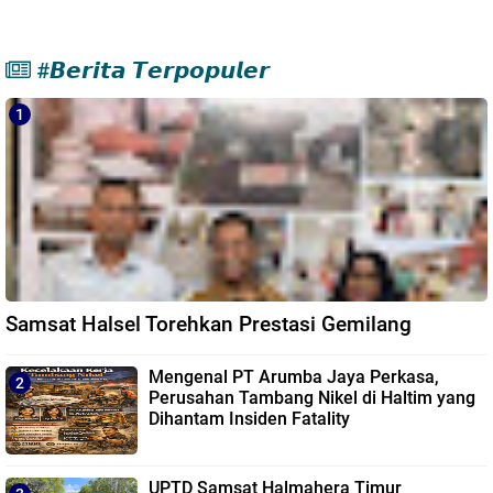
#𝘽𝙚𝙧𝙞𝙩𝙖 𝙏𝙚𝙧𝙥𝙤𝙥𝙪𝙡𝙚𝙧
Samsat Halsel Torehkan Prestasi Gemilang
Mengenal PT Arumba Jaya Perkasa,
Perusahan Tambang Nikel di Haltim yang
Dihantam Insiden Fatality
UPTD Samsat Halmahera Timur