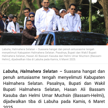
Labuha, Halmahera Selatan – Suasana hangat dan penuh antusiasme tengah
menyelimuti Kabupaten Halmahera Selatan. Pasalnya, Bupati dan Wakil Bupati
Halmahera Selatan, Hasan Ali Bassam Kasuba dan Helmi Umar Muchsin (Bassam-
Helmi), dijadwalkan tiba di Labuha pada Kamis, 6 Maret 2025.
Labuha, Halmahera Selatan –
Suasana hangat dan
penuh antusiasme tengah menyelimuti Kabupaten
Halmahera Selatan. Pasalnya, Bupati dan Wakil
Bupati Halmahera Selatan, Hasan Ali Bassam
Kasuba dan Helmi Umar Muchsin (Bassam-Helmi),
dijadwalkan tiba di Labuha pada Kamis, 6 Maret
2025.