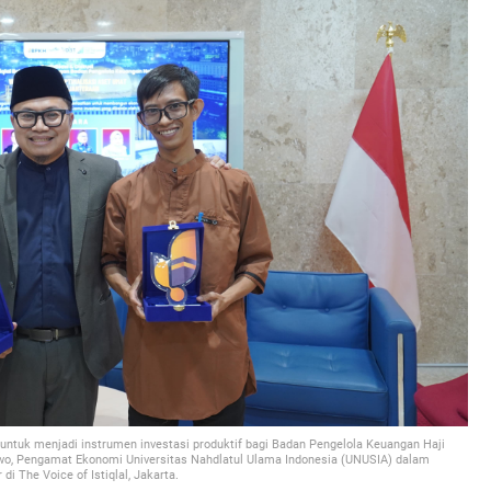
r untuk menjadi instrumen investasi produktif bagi Badan Pengelola Keuangan Haji
o, Pengamat Ekonomi Universitas Nahdlatul Ulama Indonesia (UNUSIA) dalam
di The Voice of Istiqlal, Jakarta.