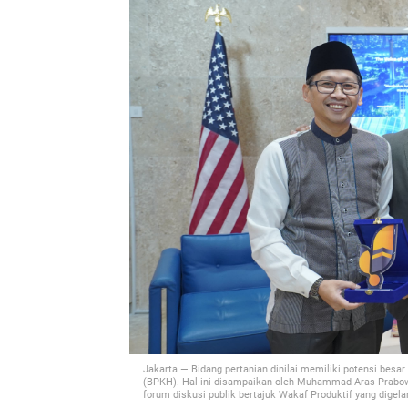
Jakarta — Bidang pertanian dinilai memiliki potensi besa
(BPKH). Hal ini disampaikan oleh Muhammad Aras Prabow
forum diskusi publik bertajuk Wakaf Produktif yang digelar 