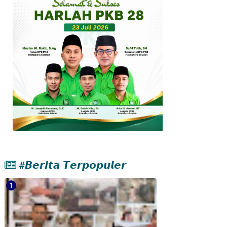
#𝘽𝙚𝙧𝙞𝙩𝙖 𝙏𝙚𝙧𝙥𝙤𝙥𝙪𝙡𝙚𝙧