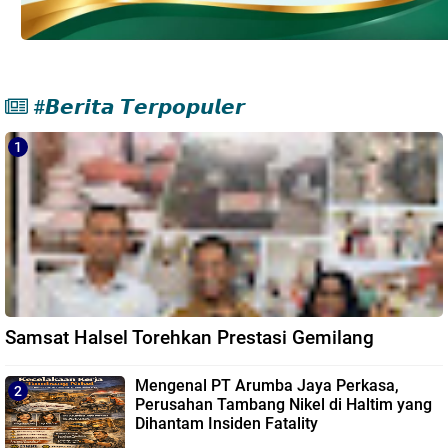
#𝘽𝙚𝙧𝙞𝙩𝙖 𝙏𝙚𝙧𝙥𝙤𝙥𝙪𝙡𝙚𝙧
Samsat Halsel Torehkan Prestasi Gemilang
Mengenal PT Arumba Jaya Perkasa,
Perusahan Tambang Nikel di Haltim yang
Dihantam Insiden Fatality