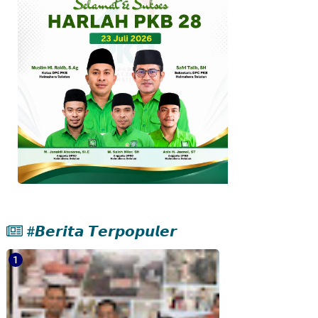
#𝘽𝙚𝙧𝙞𝙩𝙖 𝙏𝙚𝙧𝙥𝙤𝙥𝙪𝙡𝙚𝙧