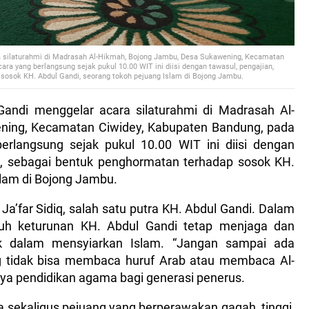
a silaturahmi di Madrasah Al-Hikmah, Bojong Jambu, Desa Sukawening, Kecamatan
ra yang berlangsung sejak pukul 10.00 WIT ini diisi dengan tawasul, pengajian,
sosok KH. Abdul Gandi, seorang tokoh pejuang Islam di Bojong Jambu.
Gandi menggelar acara silaturahmi di Madrasah Al-
ning, Kecamatan Ciwidey, Kabupaten Bandung, pada
rlangsung sejak pukul 10.00 WIT ini diisi dengan
a, sebagai bentuk penghormatan terhadap sosok KH.
slam di Bojong Jambu.
. Ja’far Sidiq, salah satu putra KH. Abdul Gandi. Dalam
uruh keturunan KH. Abdul Gandi tetap menjaga dan
k dalam mensyiarkan Islam. “Jangan sampai ada
g tidak bisa membaca huruf Arab atau membaca Al-
nya pendidikan agama bagi generasi penerus.
a sekaligus pejuang yang berperawakan gagah, tinggi,