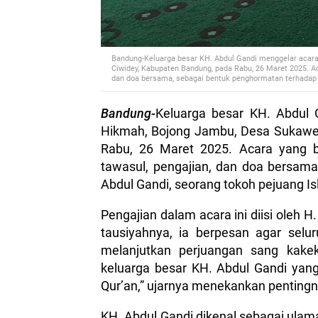
Bandung-Keluarga besar KH. Abdul Gandi menggelar acar
Ciwidey, Kabupaten Bandung, pada Rabu, 26 Maret 2025. Aca
dan doa bersama, sebagai bentuk penghormatan terhadap 
Bandung-
Keluarga besar KH. Abdul 
Hikmah, Bojong Jambu, Desa Sukawe
Rabu, 26 Maret 2025. Acara yang be
tawasul, pengajian, dan doa bersam
Abdul Gandi, seorang tokoh pejuang I
Pengajian dalam acara ini diisi oleh H
tausiyahnya, ia berpesan agar sel
melanjutkan perjuangan sang kake
keluarga besar KH. Abdul Gandi yan
Qur’an,” ujarnya menekankan penting
KH. Abdul Gandi dikenal sebagai ulam