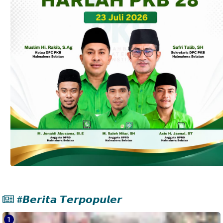
#𝘽𝙚𝙧𝙞𝙩𝙖 𝙏𝙚𝙧𝙥𝙤𝙥𝙪𝙡𝙚𝙧