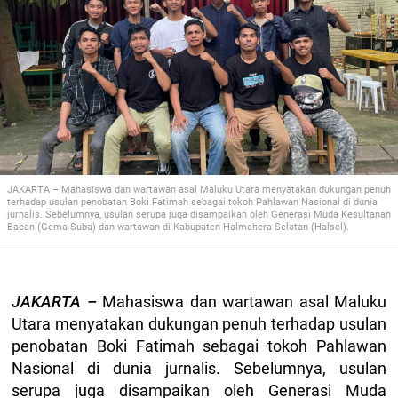
JAKARTA – Mahasiswa dan wartawan asal Maluku Utara menyatakan dukungan penuh
terhadap usulan penobatan Boki Fatimah sebagai tokoh Pahlawan Nasional di dunia
jurnalis. Sebelumnya, usulan serupa juga disampaikan oleh Generasi Muda Kesultanan
Bacan (Gema Suba) dan wartawan di Kabupaten Halmahera Selatan (Halsel).
JAKARTA –
Mahasiswa dan wartawan asal Maluku
Utara menyatakan dukungan penuh terhadap usulan
penobatan Boki Fatimah sebagai tokoh Pahlawan
Nasional di dunia jurnalis. Sebelumnya, usulan
serupa juga disampaikan oleh Generasi Muda