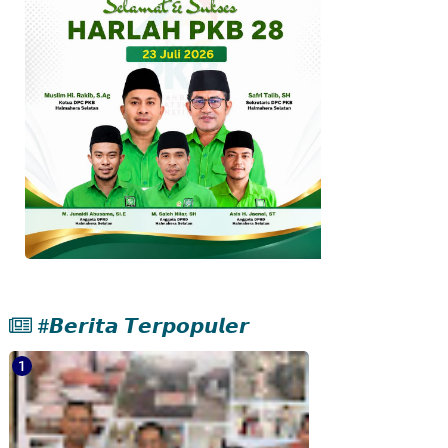
#𝘽𝙚𝙧𝙞𝙩𝙖 𝙏𝙚𝙧𝙥𝙤𝙥𝙪𝙡𝙚𝙧