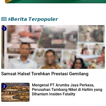
#𝘽𝙚𝙧𝙞𝙩𝙖 𝙏𝙚𝙧𝙥𝙤𝙥𝙪𝙡𝙚𝙧
Samsat Halsel Torehkan Prestasi Gemilang
Mengenal PT Arumba Jaya Perkasa,
Perusahan Tambang Nikel di Haltim yang
Dihantam Insiden Fatality