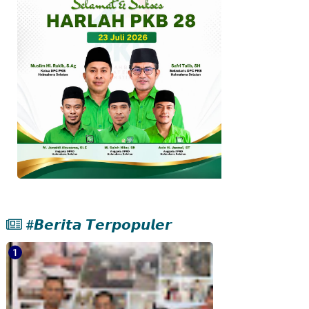
#𝘽𝙚𝙧𝙞𝙩𝙖 𝙏𝙚𝙧𝙥𝙤𝙥𝙪𝙡𝙚𝙧