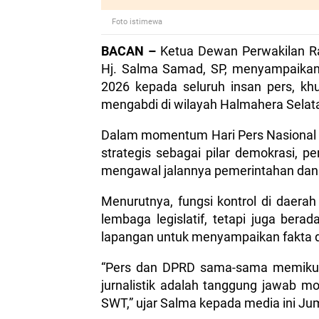
Foto istimewa
BACAN –
Ketua Dewan Perwakilan Ra
Hj. Salma Samad, SP, menyampaikan
2026 kepada seluruh insan pers, khu
mengabdi di wilayah Halmahera Selat
Dalam momentum Hari Pers Nasional t
strategis sebagai pilar demokrasi, p
mengawal jalannya pemerintahan da
Menurutnya, fungsi kontrol di daera
lembaga legislatif, tetapi juga berad
lapangan untuk menyampaikan fakta d
“Pers dan DPRD sama-sama memikul 
jurnalistik adalah tanggung jawab m
SWT,” ujar Salma kepada media ini Ju