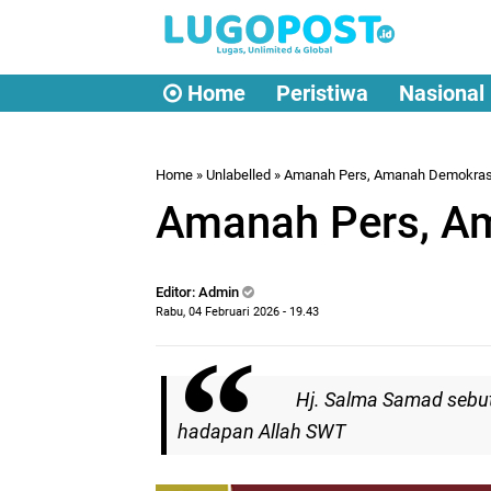
Home
Peristiwa
Nasional
Home
» Unlabelled » Amanah Pers, Amanah Demokras
Amanah Pers, A
Editor: Admin
Rabu, 04 Februari 2026 - 19.43
Hj. Salma Samad sebut 
hadapan Allah SWT