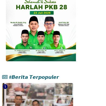
#𝘽𝙚𝙧𝙞𝙩𝙖 𝙏𝙚𝙧𝙥𝙤𝙥𝙪𝙡𝙚𝙧