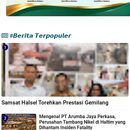
#𝘽𝙚𝙧𝙞𝙩𝙖 𝙏𝙚𝙧𝙥𝙤𝙥𝙪𝙡𝙚𝙧
Samsat Halsel Torehkan Prestasi Gemilang
Mengenal PT Arumba Jaya Perkasa,
Perusahan Tambang Nikel di Haltim yang
Dihantam Insiden Fatality