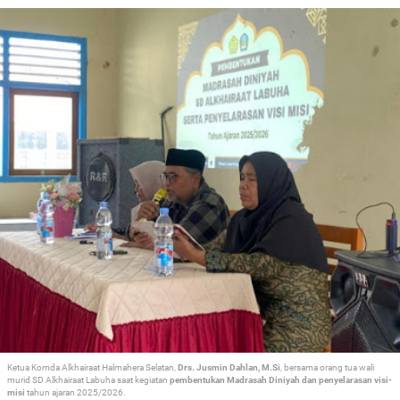
Ketua Komda Alkhairaat Halmahera Selatan,
Drs. Jusmin Dahlan, M.Si
, bersama orang tua wali
murid SD Alkhairaat Labuha saat kegiatan
pembentukan Madrasah Diniyah dan penyelarasan visi-
misi
tahun ajaran 2025/2026.