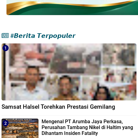
#𝘽𝙚𝙧𝙞𝙩𝙖 𝙏𝙚𝙧𝙥𝙤𝙥𝙪𝙡𝙚𝙧
Samsat Halsel Torehkan Prestasi Gemilang
Mengenal PT Arumba Jaya Perkasa,
Perusahan Tambang Nikel di Haltim yang
Dihantam Insiden Fatality