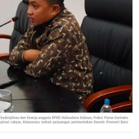
edisiplinan dan kinerja anggota DPRD Halmahera Selatan, Fraksi Partai Gerindra
irasi rakyat, khususnya terkait perjuangan pembentukan Daerah Otonomi Baru