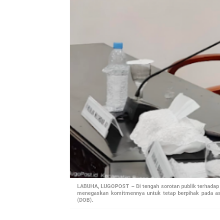
LABUHA, LUGOPOST – Di tengah sorotan publik terhadap k
menegaskan komitmennya untuk tetap berpihak pada asp
(DOB).