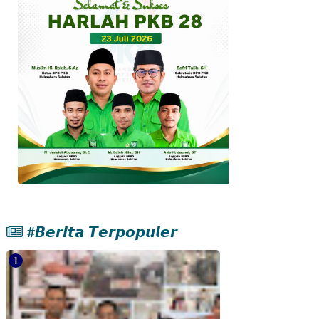
#𝘽𝙚𝙧𝙞𝙩𝙖 𝙏𝙚𝙧𝙥𝙤𝙥𝙪𝙡𝙚𝙧