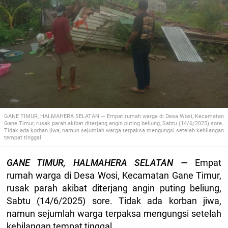
GANE TIMUR, HALMAHERA SELATAN — Empat rumah warga di Desa Wosi, Kecamatan
Gane Timur, rusak parah akibat diterjang angin puting beliung, Sabtu (14/6/2025) sore.
Tidak ada korban jiwa, namun sejumlah warga terpaksa mengungsi setelah kehilangan
tempat tinggal
GANE TIMUR, HALMAHERA SELATAN —
Empat
rumah warga di Desa Wosi, Kecamatan Gane Timur,
rusak parah akibat diterjang angin puting beliung,
Sabtu (14/6/2025) sore. Tidak ada korban jiwa,
namun sejumlah warga terpaksa mengungsi setelah
kehilangan tempat tinggal.