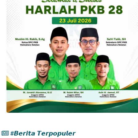
#𝘽𝙚𝙧𝙞𝙩𝙖 𝙏𝙚𝙧𝙥𝙤𝙥𝙪𝙡𝙚𝙧