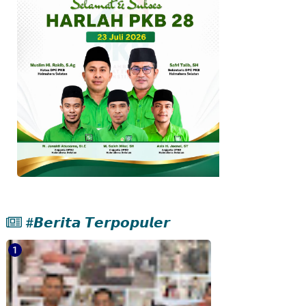
#𝘽𝙚𝙧𝙞𝙩𝙖 𝙏𝙚𝙧𝙥𝙤𝙥𝙪𝙡𝙚𝙧