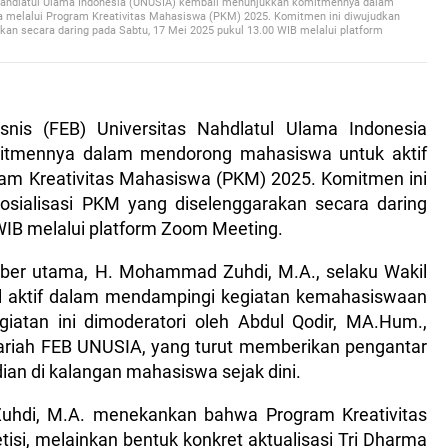
s Nahdlatul Ulama Indonesia (UNUSIA) kembali menunjukkan komitmennya dalam
a melalui Program Kreativitas Mahasiswa (PKM) 2025. Komitmen ini diwujudkan
kan secara daring pada Sabtu, 17 Mei 2025 pukul 13.00 WIB melalui platform
snis (FEB) Universitas Nahdlatul Ulama Indonesia
itmennya dalam mendorong mahasiswa untuk aktif
gram Kreativitas Mahasiswa (PKM) 2025. Komitmen ini
osialisasi PKM yang diselenggarakan secara daring
WIB melalui platform Zoom Meeting.
mber utama, H. Mohammad Zuhdi, M.A., selaku Wakil
l aktif dalam mendampingi kegiatan kemahasiswaan
iatan ini dimoderatori oleh Abdul Qodir, MA.Hum.,
ariah FEB UNUSIA, yang turut memberikan pengantar
dian di kalangan mahasiswa sejak dini.
hdi, M.A. menekankan bahwa Program Kreativitas
si, melainkan bentuk konkret aktualisasi Tri Dharma