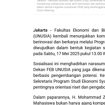
Jakarta - Fakultas Ekonomi dan Bisnis (FEB) Universita
mendorong mahasiswa untuk aktif berinovasi dan berkary
dalam bentuk kegiatan sosialisasi PKM yang diselenggara
Zoom Meeting.
Jakarta -
Fakultas Ekonomi dan Bi
(UNUSIA) kembali menunjukkan kom
berinovasi dan berkarya melalui Pro
diwujudkan dalam bentuk kegiatan s
pada Sabtu, 17 Mei 2025 pukul 13.00 
Sosialisasi ini menghadirkan narasu
Dekan FEB UNUSIA yang juga dikena
berbasis pengembangan potensi. Keg
Sekretaris Program Studi Ekonomi Sy
pentingnya orientasi riset dan pengab
Dalam paparannya, H. Mohammad Zu
Mahasiswa bukan hanya ajang kompeti