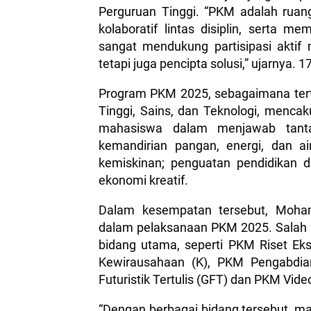
Perguruan Tinggi. “PKM adalah ruang 
kolaboratif lintas disiplin, serta
sangat mendukung partisipasi aktif
tetapi juga pencipta solusi,” ujarnya. 
Program PKM 2025, sebagaimana ter
Tinggi, Sains, dan Teknologi, menca
mahasiswa dalam menjawab tantan
kemandirian pangan, energi, dan a
kemiskinan; penguatan pendidikan da
ekonomi kreatif.
Dalam kesempatan tersebut, Moha
dalam pelaksanaan PKM 2025. Salah 
bidang utama, seperti PKM Riset Ek
Kewirausahaan (K), PKM Pengabdi
Futuristik Tertulis (GFT) dan PKM Vid
“Dengan berbagai bidang tersebut, ma