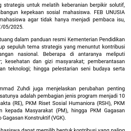
strategis untuk melatih keberanian berpikir solutif,
 membangun kepekaan sosial mahasiswa. FEB UNUSIA
 mahasiswa agar tidak hanya menjadi pembaca isu,
17/05/2025.
tuang dalam panduan resmi Kementerian Pendidikan
kup sepuluh tema strategis yang menuntut kontribusi
gan nasional. Beberapa di antaranya meliputi
ir; kesehatan dan gizi masyarakat; pemberantasan
n teknologi; hingga pelestarian seni budaya serta
mmad Zuhdi juga menjelaskan perubahan penting
satunya adalah pembagian jenis program menjadi 10
sakta (RE), PKM Riset Sosial Humaniora (RSH), PKM
an kepada Masyarakat (PM), hingga PKM Gagasan
eo Gagasan Konstruktif (VGK).
hasiswa dapat memilih bentuk kontribusi yang paling