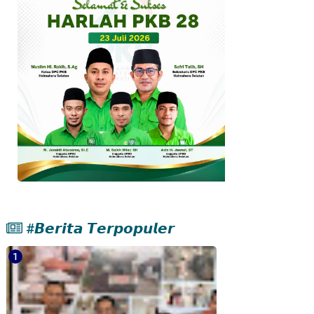
#𝘽𝙚𝙧𝙞𝙩𝙖 𝙏𝙚𝙧𝙥𝙤𝙥𝙪𝙡𝙚𝙧