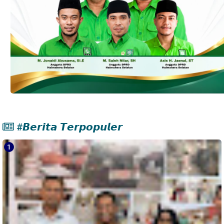
#𝘽𝙚𝙧𝙞𝙩𝙖 𝙏𝙚𝙧𝙥𝙤𝙥𝙪𝙡𝙚𝙧