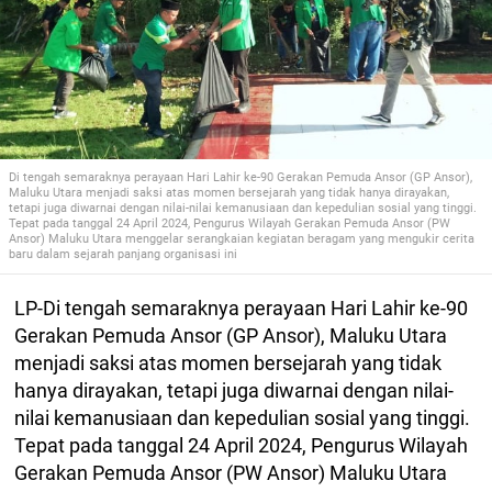
Di tengah semaraknya perayaan Hari Lahir ke-90 Gerakan Pemuda Ansor (GP Ansor),
Maluku Utara menjadi saksi atas momen bersejarah yang tidak hanya dirayakan,
tetapi juga diwarnai dengan nilai-nilai kemanusiaan dan kepedulian sosial yang tinggi.
Tepat pada tanggal 24 April 2024, Pengurus Wilayah Gerakan Pemuda Ansor (PW
Ansor) Maluku Utara menggelar serangkaian kegiatan beragam yang mengukir cerita
baru dalam sejarah panjang organisasi ini
LP-Di tengah semaraknya perayaan Hari Lahir ke-90
Gerakan Pemuda Ansor (GP Ansor), Maluku Utara
menjadi saksi atas momen bersejarah yang tidak
hanya dirayakan, tetapi juga diwarnai dengan nilai-
nilai kemanusiaan dan kepedulian sosial yang tinggi.
Tepat pada tanggal 24 April 2024, Pengurus Wilayah
Gerakan Pemuda Ansor (PW Ansor) Maluku Utara