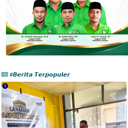
#𝘽𝙚𝙧𝙞𝙩𝙖 𝙏𝙚𝙧𝙥𝙤𝙥𝙪𝙡𝙚𝙧