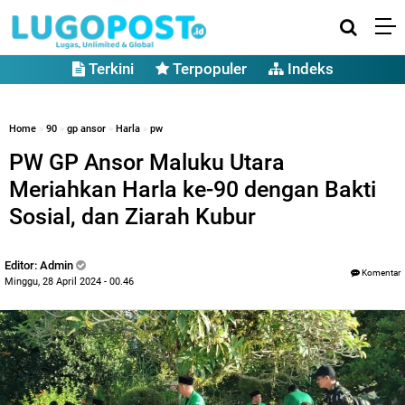
Terkini
Terpopuler
Indeks
Home
»
90
»
gp ansor
»
Harla
»
pw
PW GP Ansor Maluku Utara
Meriahkan Harla ke-90 dengan Bakti
Sosial, dan Ziarah Kubur
Editor: Admin
Komentar
Minggu, 28 April 2024 - 00.46