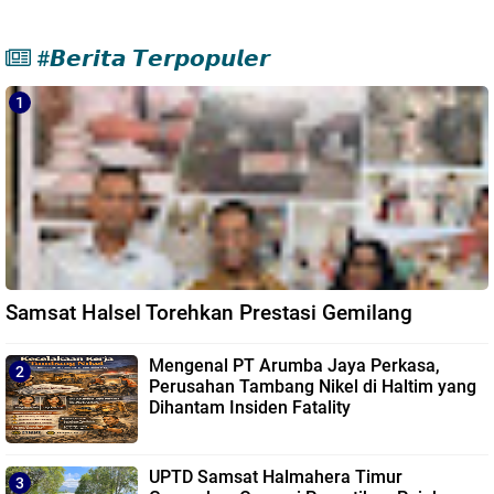
#𝘽𝙚𝙧𝙞𝙩𝙖 𝙏𝙚𝙧𝙥𝙤𝙥𝙪𝙡𝙚𝙧
Samsat Halsel Torehkan Prestasi Gemilang
Mengenal PT Arumba Jaya Perkasa,
Perusahan Tambang Nikel di Haltim yang
Dihantam Insiden Fatality
UPTD Samsat Halmahera Timur