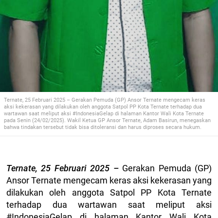
Ternate, 25 Februari 2025 – Gerakan Pemuda (GP) Ansor Ternate mengecam keras
aksi kekerasan yang dilakukan oleh anggota Satpol PP Kota Ternate terhadap dua
wartawan saat meliput aksi #IndonesiaGelap di halaman Kantor Wali Kota Ternate
pada Senin (24/02/2025). Wakil Ketua GP Ansor Ternate, Adam Basirun, menegaskan
bahwa tindakan tersebut tidak bisa ditoleransi dan harus diproses secara hukum.
Ternate, 25 Februari 2025 –
Gerakan Pemuda (GP)
Ansor Ternate mengecam keras aksi kekerasan yang
dilakukan oleh anggota Satpol PP Kota Ternate
terhadap dua wartawan saat meliput aksi
#IndonesiaGelap di halaman Kantor Wali Kota