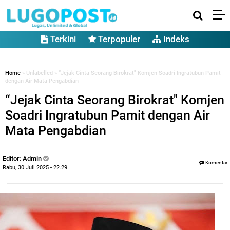
Terkini
Terpopuler
Indeks
Home
» Unlabelled » “Jejak Cinta Seorang Birokrat" Komjen Soadri Ingratubun Pamit
dengan Air Mata Pengabdian
“Jejak Cinta Seorang Birokrat" Komjen
Soadri Ingratubun Pamit dengan Air
Mata Pengabdian
Editor: Admin
Komentar
Rabu, 30 Juli 2025 - 22.29