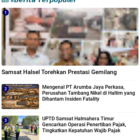
#𝘽𝙚𝙧𝙞𝙩𝙖 𝙏𝙚𝙧𝙥𝙤𝙥𝙪𝙡𝙚𝙧
Samsat Halsel Torehkan Prestasi Gemilang
Mengenal PT Arumba Jaya Perkasa,
Perusahan Tambang Nikel di Haltim yang
Dihantam Insiden Fatality
UPTD Samsat Halmahera Timur
Gencarkan Operasi Penertiban Pajak,
Tingkatkan Kepatuhan Wajib Pajak